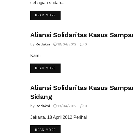
sebagian sudah...
READ MORE
Aliansi Solidaritas Kasus Sampa
SIARAN PERS
by
Redaksi
19/04/2012
0
Kami
READ MORE
Aliansi Solidaritas Kasus Samp
SIARAN PERS
Sidang
by
Redaksi
19/04/2012
0
Jakarta, 18 April 2012 Perihal
READ MORE