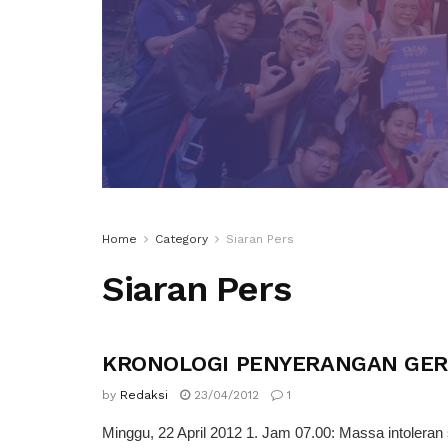
Home
Category
Siaran Pers
Siaran Pers
KRONOLOGI PENYERANGAN GERE
SIARAN PERS
by
Redaksi
23/04/2012
1
Minggu, 22 April 2012 1. Jam 07.00: Massa intoleran 