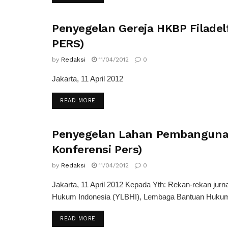
Penyegelan Gereja HKBP Filad
SIARAN PERS
PERS)
by
Redaksi
11/04/2012
0
Jakarta, 11 April 2012
READ MORE
Penyegelan Lahan Pembangunan
SIARAN PERS
Konferensi Pers)
by
Redaksi
11/04/2012
0
Jakarta, 11 April 2012 Kepada Yth: Rekan-rekan ju
Hukum Indonesia (YLBHI), Lembaga Bantuan Hukum 
READ MORE