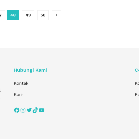
7
48
49
50
Hubungi Kami
C
Kontak
Ko
i
Karir
P
,
Facebook
Instagram
Twitter
TikTok
YouTube