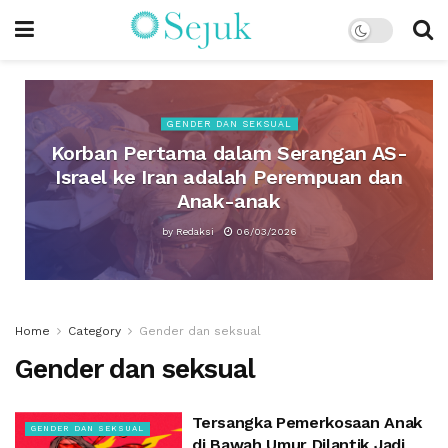
GENDER DAN SEKSUAL
Korban Pertama dalam Serangan AS-
Israel ke Iran adalah Perempuan dan
Anak-anak
by
Redaksi
06/03/2026
Home
Category
Gender dan seksual
Gender dan seksual
Tersangka Pemerkosaan Anak
GENDER DAN SEKSUAL
di Bawah Umur Dilantik Jadi