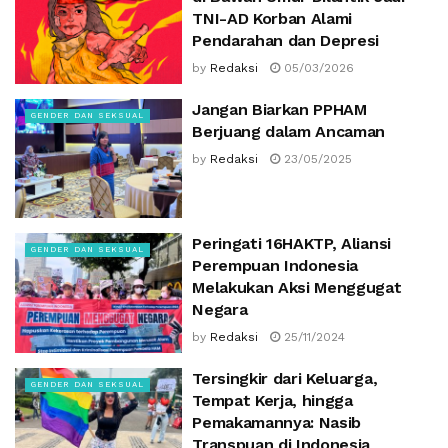
TNI-AD Korban Alami
Pendarahan dan Depresi
by
Redaksi
05/03/2026
Jangan Biarkan PPHAM
GENDER DAN SEKSUAL
Berjuang dalam Ancaman
by
Redaksi
23/05/2025
Peringati 16HAKTP, Aliansi
GENDER DAN SEKSUAL
Perempuan Indonesia
Melakukan Aksi Menggugat
Negara
by
Redaksi
25/11/2024
Tersingkir dari Keluarga,
GENDER DAN SEKSUAL
Tempat Kerja, hingga
Pemakamannya: Nasib
Transpuan di Indonesia