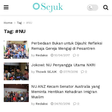
Home
Tag
#NU
Tag:
#NU
Perbedaan Bukan untuk Dijauhi: Refleksi
Remaja Gereja Mengaji di Pesantren
by
Redaksi
10/04/2017
0
Jokowi: NU Penyangga Utama NKRI
by
Thowik SEJUK
07/11/2016
0
NU ANZ Kecam Senator Australia yang
Meminta Hentikan Kehadiran Imigran
Muslim
by
Redaksi
04/10/2016
0