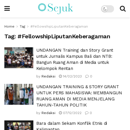
Home
Tag
#FellowshipLiputanKeberagaman
Tag:
#FellowshipLiputanKeberagaman
UNDANGAN Training dan Story Grant
untuk Jurnalis Kampus Bali dan NTB:
Bangun Ruang Aman di Media untuk
Kelompok Rentan
by
Redaksi
14/02/2023
0
UNDANGAN TRAINING & STORY GRANT
UNTUK PERS MAHASISWA: MEMBANGUN
RUANG AMAN DI MEDIA MENJELANG
TAHUN-TAHUN POLITIK
by
Redaksi
07/12/2022
0
Bara dalam Sekam Konflik Etnis di
Kalimantan