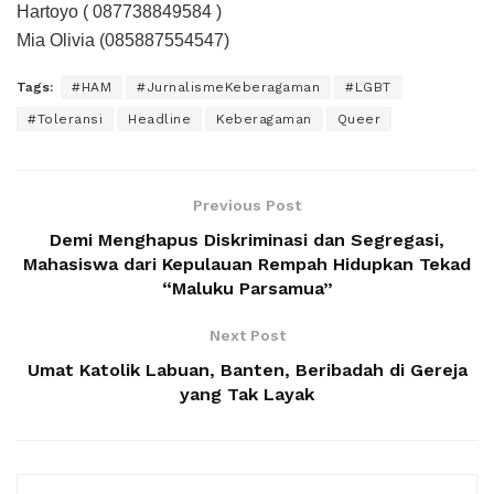
Hartoyo ( 087738849584 )
Mia Olivia (085887554547)
Tags:
#HAM
#JurnalismeKeberagaman
#LGBT
#Toleransi
Headline
Keberagaman
Queer
Previous Post
Demi Menghapus Diskriminasi dan Segregasi,
Mahasiswa dari Kepulauan Rempah Hidupkan Tekad
“Maluku Parsamua”
Next Post
Umat Katolik Labuan, Banten, Beribadah di Gereja
yang Tak Layak