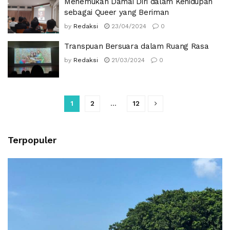
Menemukan Damai Diri dalam Kehidupan
sebagai Queer yang Beriman
by
Redaksi
23/04/2024
0
Transpuan Bersuara dalam Ruang Rasa
by
Redaksi
21/03/2024
0
1
2
…
12
Terpopuler