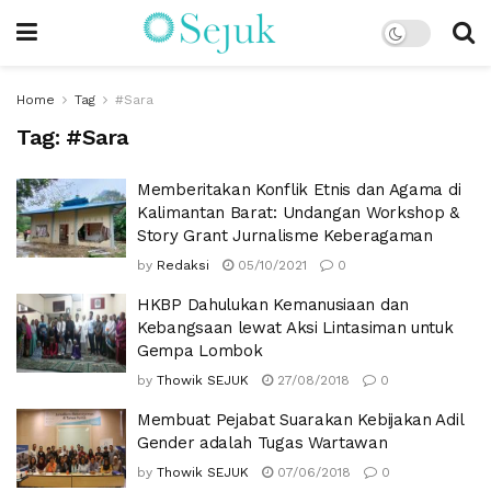
Home
Tag
#Sara
Tag:
#Sara
Memberitakan Konflik Etnis dan Agama di
Kalimantan Barat: Undangan Workshop &
Story Grant Jurnalisme Keberagaman
by
Redaksi
05/10/2021
0
HKBP Dahulukan Kemanusiaan dan
Kebangsaan lewat Aksi Lintasiman untuk
Gempa Lombok
by
Thowik SEJUK
27/08/2018
0
Membuat Pejabat Suarakan Kebijakan Adil
Gender adalah Tugas Wartawan
by
Thowik SEJUK
07/06/2018
0