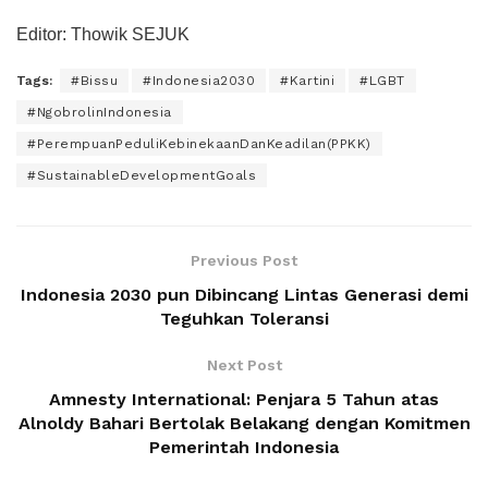
Editor: Thowik SEJUK
Tags:
#Bissu
#Indonesia2030
#Kartini
#LGBT
#NgobrolinIndonesia
#PerempuanPeduliKebinekaanDanKeadilan(PPKK)
#SustainableDevelopmentGoals
Previous Post
Indonesia 2030 pun Dibincang Lintas Generasi demi
Teguhkan Toleransi
Next Post
Amnesty International: Penjara 5 Tahun atas
Alnoldy Bahari Bertolak Belakang dengan Komitmen
Pemerintah Indonesia